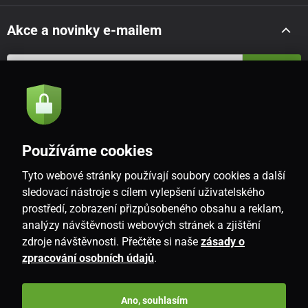
Akce a novinky e-mailem
Odeslat
Souhlasím se
zásadami zpracování osobních údajů
Používáme cookies
Tyto webové stránky používají soubory cookies a další
CZ
sledovací nástroje s cílem vylepšení uživatelského
prostředí, zobrazení přizpůsobeného obsahu a reklam,
analýzy návštěvnosti webových stránek a zjištění
zdroje návštěvnosti. Přečtěte si naše
zásady o
zpracování osobních údajů
.
Ano, souhlasím