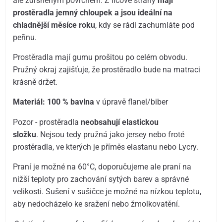
ale zdrsněným povrchem. Z lícové strany
mají
prostěradla jemný chloupek a jsou ideální na
chladnější měsíce roku
, kdy se rádi zachumláte pod
peřinu.
Prostěradla mají gumu prošitou po celém obvodu.
Pružný okraj zajišťuje, že prostěradlo bude na matraci
krásně držet.
Materiál: 100 % bavlna
v úpravě flanel/biber
Pozor - prostěradla
neobsahují elastickou
složku
. Nejsou tedy pružná jako jersey nebo froté
prostěradla, ve kterých je příměs elastanu nebo Lycry.
Praní je možné na 60°C, doporučujeme ale praní na
nižší teploty pro zachování sytých barev a správné
velikosti. Sušení v sušičce je možné na nízkou teplotu,
aby nedocházelo ke sražení nebo žmolkovatění.