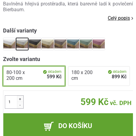
Bavlněná hřejivá prostěradla, která barevně ladí k povlečení
Bierbaum.
Celý popis
Další varianty
Zvolte variantu
80-100 x
skladem
180 x 200
skladem
599 Kč
899 Kč
200 cm
cm
+
599 Kč
vč. DPH
-
DO KOŠÍKU