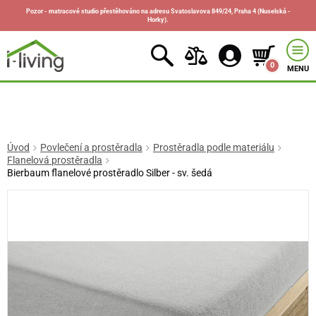
Pozor - matracové studio přestěhováno na adresu Svatoslavova 849/24, Praha 4 (Nuselská -
Horky).
0
MENU
Úvod
Povlečení a prostěradla
Prostěradla podle materiálu
Flanelová prostěradla
Bierbaum flanelové prostěradlo Silber - sv. šedá