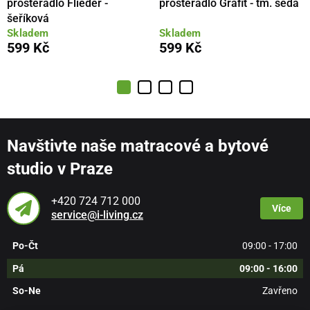
prostěradlo Flieder -
prostěradlo Grafit - tm. šedá
šeříková
Skladem
Skladem
599 Kč
599 Kč
Navštivte naše matracové a bytové
studio v Praze
+420 724 712 000
Více
service@i-living.cz
Po-Čt
09:00 - 17:00
Pá
09:00 - 16:00
So-Ne
Zavřeno