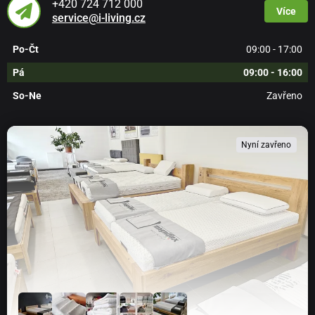
+420 724 712 000
Více
service@i-living.cz
Po-Čt
09:00 - 17:00
Pá
09:00 - 16:00
So-Ne
Zavřeno
Nyní zavřeno