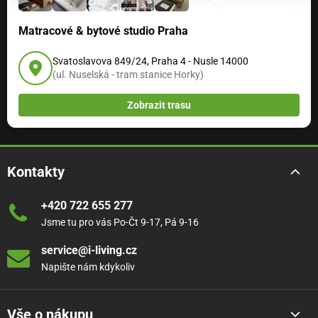
Matracové & bytové studio Praha
Svatoslavova 849/24, Praha 4 - Nusle 14000
(ul. Nuselská - tram stanice Horky)
Zobrazit trasu
Kontakty
+420 722 655 277
Jsme tu pro vás Po-Čt 9-17, Pá 9-16
service@i-living.cz
Napište nám kdykoliv
Vše o nákupu