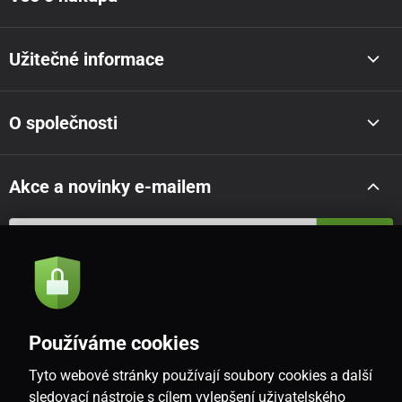
Užitečné informace
O společnosti
Akce a novinky e-mailem
Odeslat
Souhlasím se
zásadami zpracování osobních údajů
Používáme cookies
Tyto webové stránky používají soubory cookies a další
CZ
sledovací nástroje s cílem vylepšení uživatelského