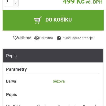
499 Kč
vč. DPH
-
DO KOŠÍKU
Oblíbené
Porovnat
Položit dotaz prodejci
Popis
Parametry
Barva
béžová
Popis