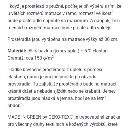
I když je prostěradlo pružné, počítejte při výběru s tím, že
u větších rozměrů matrace v rámci rozmezí velikostí
bude prostěradlo napnuté na maximum. A naopak, že u
menších rozměrů matrace bude prostěradlo volnější.
Prostěradla jsou vyráběna na matrace výšky až 30 cm.
Materiál:
95 % bavlna (jersey úplet) + 5 % elastan
2
Gramáž: cca 150 g/m
Hladké bavlněné prostěradlo z úpletu s příměsí
elastanu, guma je pružně prošita po obvodu
prostěradla. Ta zajistí, že prostěradlo bude na matraci
krásně držet a nebude sjíždět nebo se krabatit. Jersey
prostěradla jsou hladká a jemná, hodí se na letní
období.
MADE IN GREEN by OEKO-TEX® je trasovatelná značka
pro všechny druhy textilních a kožených výrobků, které