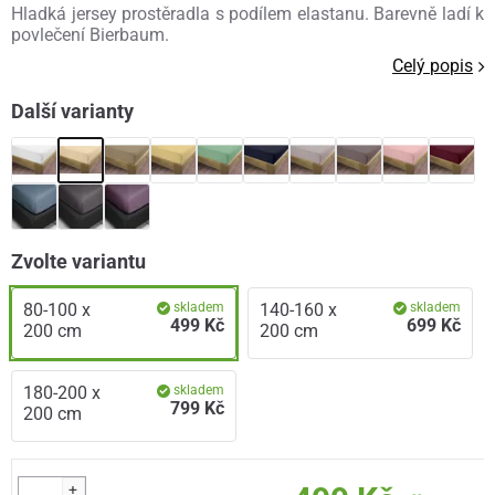
Hladká jersey prostěradla s podílem elastanu. Barevně ladí k
povlečení Bierbaum.
Celý popis
Další varianty
Zvolte variantu
80-100 x
skladem
140-160 x
skladem
499 Kč
699 Kč
200 cm
200 cm
180-200 x
skladem
799 Kč
200 cm
+