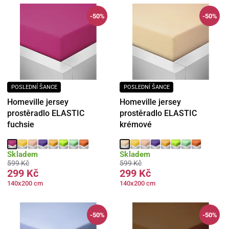
-50%
-50%
POSLEDNÍ ŠANCE
POSLEDNÍ ŠANCE
Homeville jersey
Homeville jersey
prostěradlo ELASTIC
prostěradlo ELASTIC
fuchsie
krémové
Skladem
Skladem
599 Kč
599 Kč
299 Kč
299 Kč
140x200 cm
140x200 cm
-50%
-50%