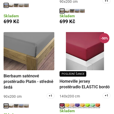
+
1
90x200 cm
Skladem
Skladem
699 Kč
699 Kč
-50%
POSLEDNÍ ŠANCE
Bierbaum saténové
Homeville jersey
prostěradlo Platin - středně
prostěradlo ELASTIC bordó
šedá
+
1
+
1
140x200 cm
90x200 cm
Skladem