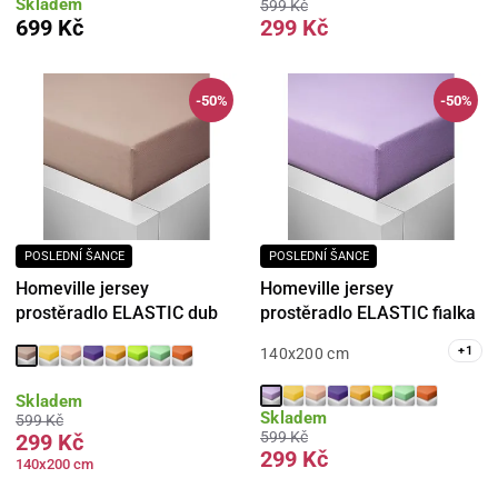
Skladem
599 Kč
699 Kč
299 Kč
-50%
-50%
POSLEDNÍ ŠANCE
POSLEDNÍ ŠANCE
Homeville jersey
Homeville jersey
prostěradlo ELASTIC dub
prostěradlo ELASTIC fialka
+
1
140x200 cm
Skladem
Skladem
599 Kč
599 Kč
299 Kč
299 Kč
140x200 cm