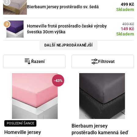
499 Kč
Bierbaum jersey prostěradlo sv. šedá
Skladem
499 Kč
Homeville froté prostěradlo české výroby
149 Kč
švestka 30cm výška
Skladem
DALŠÍ NEJPRODÁVANĚJŠÍ
Řazení
Filtrovat
-43%
POSLEDNÍ ŠANCE
Bierbaum jersey
Homeville jersey
prostěradlo kamenná šeď