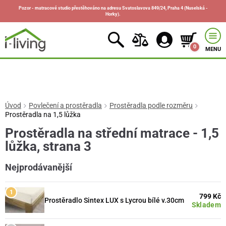
Pozor - matracové studio přestěhováno na adresu Svatoslavova 849/24, Praha 4 (Nuselská -
Horky).
0
MENU
Úvod
Povlečení a prostěradla
Prostěradla podle rozměru
Prostěradla na 1,5 lůžka
Prostěradla na střední matrace - 1,5
lůžka, strana 3
Nejprodávanější
799 Kč
Prostěradlo Sintex LUX s Lycrou bílé v.30cm
Skladem