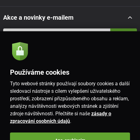
Akce a novinky e-mailem
Odeslat
Souhlasím se
zásadami zpracování osobních údajů
Používáme cookies
Tyto webové stránky používají soubory cookies a další
CZ
sledovací nástroje s cílem vylepšení uživatelského
prostředí, zobrazení přizpůsobeného obsahu a reklam,
analýzy návštěvnosti webových stránek a zjištění
zdroje návštěvnosti. Přečtěte si naše
zásady o
zpracování osobních údajů
.