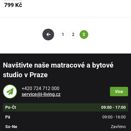
799 Kč
1
2
3
Navštivte naše matracové a bytové
studio v Praze
+420 724 712 000
Více
service@i-living.cz
Po-Čt
09:00 - 17:00
Pá
09:00 - 16:00
So-Ne
Zavřeno