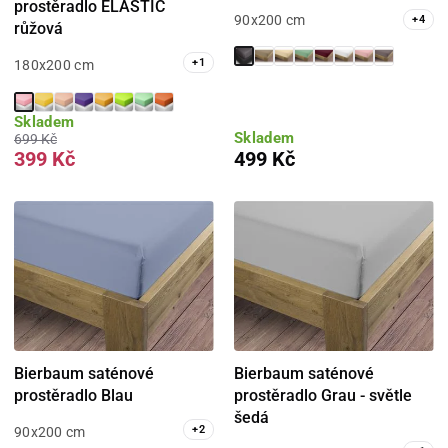
prostěradlo ELASTIC
90x200 cm
+
4
růžová
+
1
180x200 cm
Skladem
Skladem
699 Kč
399 Kč
499 Kč
Bierbaum saténové
Bierbaum saténové
prostěradlo Blau
prostěradlo Grau - světle
šedá
+
2
90x200 cm