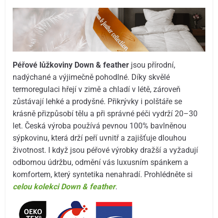
Péřové lůžkoviny Down & feather
jsou přírodní,
nadýchané a výjimečně pohodlné. Díky skvělé
termoregulaci hřejí v zimě a chladí v létě, zároveň
zůstávají lehké a prodyšné. Přikrývky i polštáře se
krásně přizpůsobí tělu a při správné péči vydrží 20–30
let. Česká výroba používá pevnou 100% bavlněnou
sýpkovinu, která drží peří uvnitř a zajišťuje dlouhou
životnost. I když jsou péřové výrobky dražší a vyžadují
odbornou údržbu, odmění vás luxusním spánkem a
komfortem, který syntetika nenahradí. Prohlédněte si
celou kolekci Down & feather
.