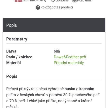
Oblíbené
Porovnat
Položit dotaz prodejci
Popis
Parametry
Barva
bílá
Řada / kolekce
Down&Feather peří
Materiál
Přírodní materiály
Popis
Péřová přikrývka plněná výhradně
husím
a
kachním
peřím z
českých
chovů v poměru 30 % prachového peří
a 70 % peří. Lehké jako příčko, nadýchané a krásně
měkké.