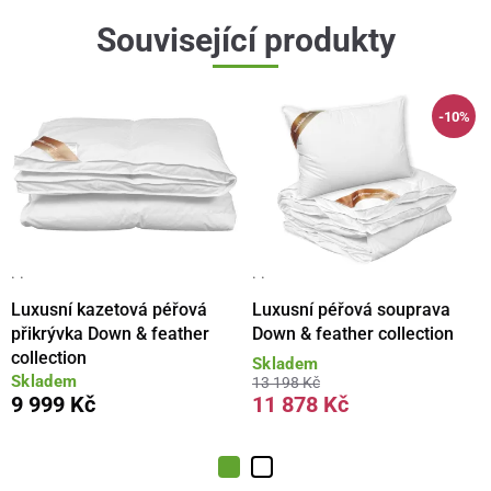
Související produkty
-10%
· ·
· ·
Luxusní kazetová péřová
Luxusní péřová souprava
přikrývka Down & feather
Down & feather collection
collection
Skladem
Skladem
13 198 Kč
9 999 Kč
11 878 Kč