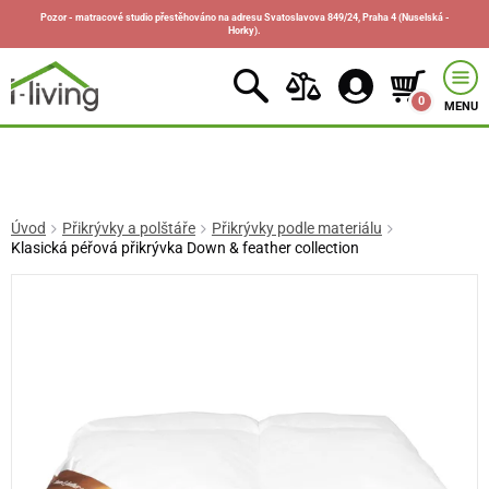
Pozor - matracové studio přestěhováno na adresu Svatoslavova 849/24, Praha 4 (Nuselská -
Horky).
0
MENU
Úvod
Přikrývky a polštáře
Přikrývky podle materiálu
Klasická péřová přikrývka Down & feather collection