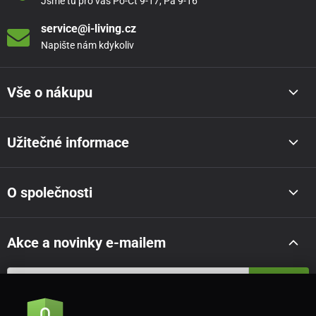
Jsme tu pro vás Po-Čt 9-17, Pá 9-16
service@i-living.cz
Napište nám kdykoliv
Vše o nákupu
Užitečné informace
O společnosti
Akce a novinky e-mailem
Odeslat
Souhlasím se
zásadami zpracování osobních údajů