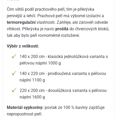
Čím větší podíl prachového peří, tím je přikrývka
jemnější a lehčí. Prachové peří má výborné izolační a
termoregulační
vlastnosti. Zahřeje, ale zároveň odvede
vlhkost. Přikrývka je navíc
prošitá
do čtvercových bloků,
tak aby bylo peří rovnoměrně rozložené.
Výběr z velikostí:
140 x 200 cm - klasická jednolůžková varianta s
péřovou náplní 1000 g
140 x 220 cm - prodloužená varianta s péřovou
náplní 1100 g
220 x 200 cm - dvoulůžková varianta s péřovou
náplní 1600 g
Materiál sypkoviny:
povlak ze 100 % bavlny zajišťuje
nepropustnost peří.