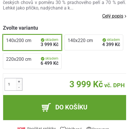
českých chovů v poměru 30 % prachového peří a 70 % peří.
Lehké jako příčko, nadýchané a k...
Celý popis
Zvolte variantu
140x200 cm
skladem
140x220 cm
skladem
3 999 Kč
4 399 Kč
220x200 cm
skladem
6 499 Kč
+
3 999 Kč
vč. DPH
-
DO KOŠÍKU
Spočítat splátky