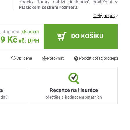
značky Today nabízí designové povlečení
v
klasickém českém rozměru
.
Celý popis
ostupnost:
skladem
DO KOŠÍKU
9 Kč
vč. DPH
Oblíbené
Porovnat
Položit dotaz prodejci
ka
Recenze na Heuréce
 dnů
přečtěte si hodnocení ostatních