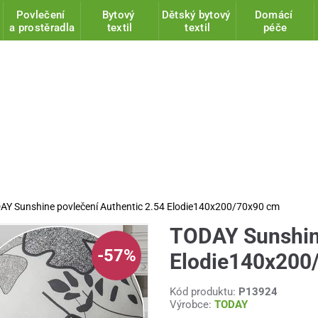
Povlečení
Bytový
Dětský bytový
Domácí
a prostěradla
textil
textil
péče
AY Sunshine povlečení Authentic 2.54 Elodie140x200/70x90 cm
TODAY Sunshine
-57%
Elodie140x200
Kód produktu:
P13924
Výrobce:
TODAY