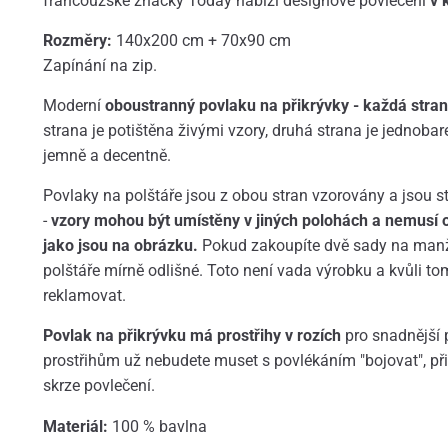
francouzské značky Today nabízí designové povlečení
v 
Rozměry:
140x200 cm + 70x90 cm
Zapínání na zip.
Moderní
oboustranný povlaku na přikrývky - každá strana
strana je potištěna živými vzory, druhá strana je jednoba
jemně a decentně.
Povlaky na polštáře jsou z obou stran vzorovány a jsou 
-
vzory mohou být umístěny v jiných polohách a nemusí 
jako jsou na obrázku.
Pokud zakoupíte dvě sady na manž
polštáře mírně odlišné. Toto není vada výrobku a kvůli t
reklamovat.
Povlak na přikrývku má prostřihy v rozích
pro snadnější 
prostřihům už nebudete muset s povlékáním "bojovat", při
skrze povlečení.
Materiál:
100 % bavlna