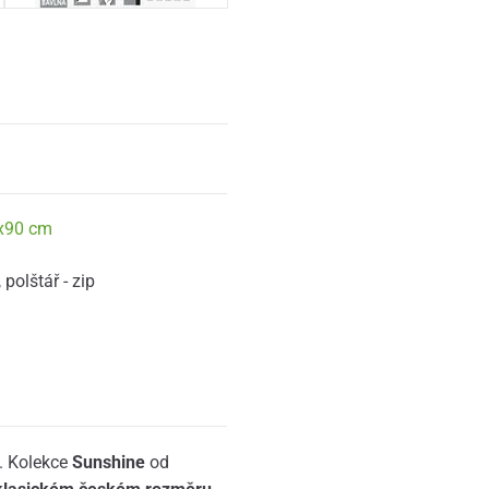
x90 cm
,
polštář - zip
í. Kolekce
Sunshine
od