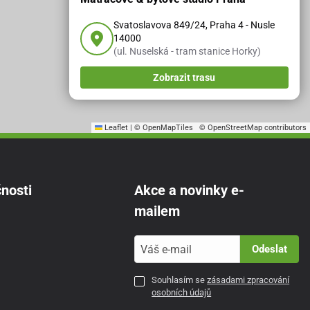
Svatoslavova 849/24, Praha 4 - Nusle
14000
(ul. Nuselská - tram stanice Horky)
Zobrazit trasu
Leaflet
|
© OpenMapTiles
© OpenStreetMap contributors
nosti
Akce a novinky e-
mailem
Odeslat
Souhlasím se
zásadami zpracování
osobních údajů