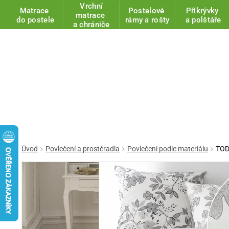
Vrchní
Matrace
Postelové
Přikrývky
matrace
do postele
rámy a rošty
a polštáře
a chrániče
Úvod
Povlečení a prostěradla
Povlečení podle materiálu
TOD