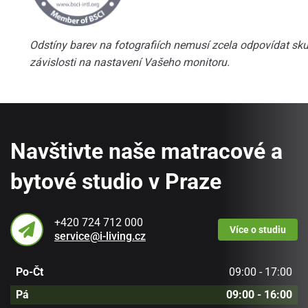
Odstíny barev na fotografiích nemusí zcela odpovídat skut
závislosti na nastavení Vašeho monitoru.
Navštivte naše matracové a
bytové studio v Praze
+420 724 712 000
Více
o studiu
service@i-living.cz
Po-Čt
09:00 - 17:00
Pá
09:00 - 16:00