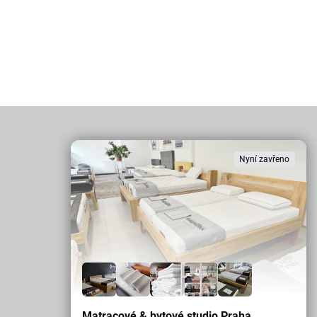
Nyní zavřeno
Matracové & bytové studio Praha