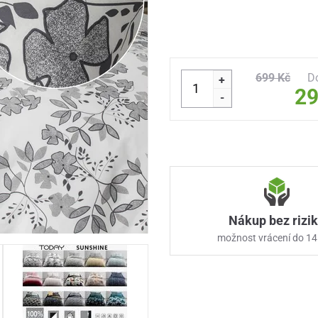
699 Kč
D
+
29
-
Nákup bez rizi
možnost vrácení do 14