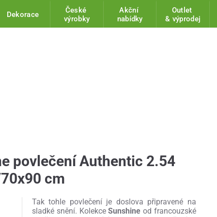
České
Akční
Outlet
Dekorace
výrobky
nabídky
& výprodej
 povlečení Authentic 2.54
/70x90 cm
Tak tohle povlečení je doslova připravené na
sladké snění. Kolekce
Sunshine
od francouzské