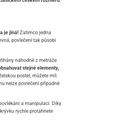
klasickém českém rozměru
.
 je jiná!
Zatímco jedna
revná, povlečení tak působí
stříhány náhodně z metráže
obsahovat stejné elementy,
elskou postel, můžete mít
omu nelze povlečení případně
povlékání a manipulaci. Díky
krývku rychle protáhnete