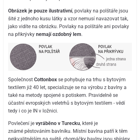
Obrázek je pouze ilustrativní
, povlaky na polštáře jsou
šité z jednoho kusu látky a vzor nemusí navazovat tak,
jako vidíte na obrázku. Povlaky na polštáře ani povlaky
na přikrývky
nemají ozdobný lem
.
Společnost
Cottonbox
se pohybuje na trhu s bytovým
textilem již 40 let, specializuje se na výrobu z bavlny a
také na metody spojené s potiskem. Pravidelně se
účastní evropských veletrhů s bytovým textilem - vědí
tedy i co je IN v ložnici.
Povlečení je
vyráběno v Turecku
, které je
známé pěstováním bavlníku. Místní bavlna patří k těm
nejkvalitnějším na světě, chomáčky bavlny jsou sbírány