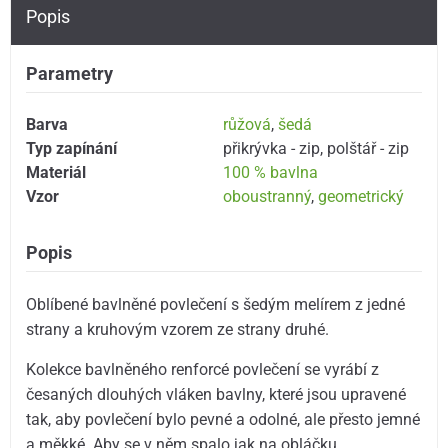
Popis
Parametry
Barva
růžová
,
šedá
Typ zapínání
přikrývka - zip
,
polštář - zip
Materiál
100 % bavlna
Vzor
oboustranný
,
geometrický
Popis
Oblíbené bavlněné povlečení s šedým melírem z jedné
strany a kruhovým vzorem ze strany druhé.
Kolekce bavlněného renforcé povlečení se vyrábí z
česaných dlouhých vláken bavlny, které jsou upravené
tak, aby povlečení bylo pevné a odolné, ale přesto jemné
a měkké. Aby se v něm spalo jak na obláčku.