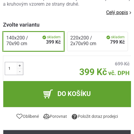
a kruhovým vzorem ze strany druhé.
Celý popis
Zvolte variantu
140x200 /
skladem
220x200 /
skladem
399 Kč
799 Kč
70x90 cm
2x70x90 cm
699 Kč
+
399 Kč
-
vč. DPH
DO KOŠÍKU
Oblíbené
Porovnat
Položit dotaz prodejci