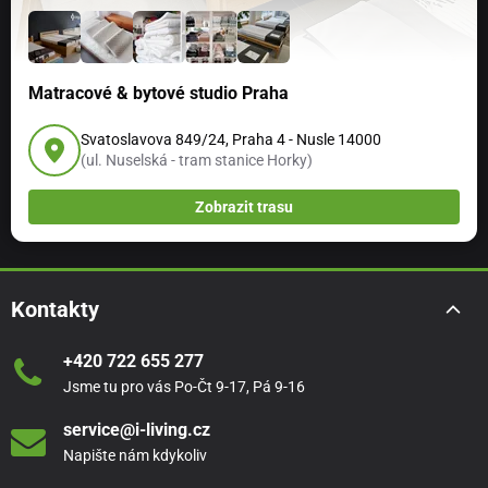
Matracové & bytové studio Praha
Svatoslavova 849/24, Praha 4 - Nusle 14000
(ul. Nuselská - tram stanice Horky)
Zobrazit trasu
Kontakty
+420 722 655 277
Jsme tu pro vás Po-Čt 9-17, Pá 9-16
service@i-living.cz
Napište nám kdykoliv