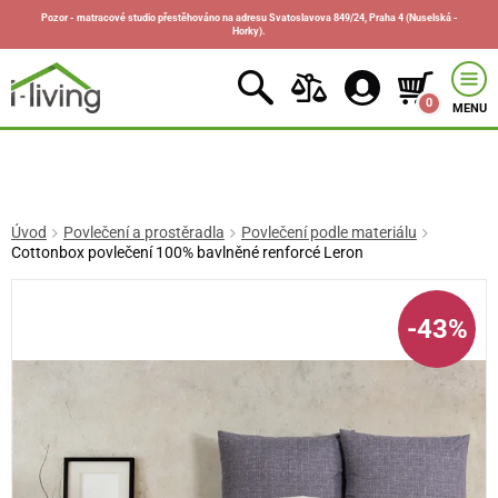
Pozor - matracové studio přestěhováno na adresu Svatoslavova 849/24, Praha 4 (Nuselská -
Horky).
0
MENU
Úvod
Povlečení a prostěradla
Povlečení podle materiálu
Cottonbox povlečení 100% bavlněné renforcé Leron
-43%