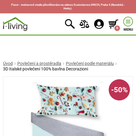
Pozor - matracové studio přestěhováno na adresu Svatoslavova 849/24, Praha 4 (Nuselská -
Horky).
0
MENU
Úvod
Povlečení a prostěradla
Povlečení podle materiálu
3D Italské povlečení 100% bavlna Decorazioni
-50%