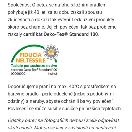
Společnost Gipetex se na trhu s ložním prádlem
pohybuje již 40 let, za tu dobu získali spoustu
zkušeností a dokáží tak vytvořit exkluzivní produkty
skoro bez chemie. Jejich povlečení tak bez problému
získaly
certifikát Öeko-Tex® Standard 100
.
Doporučujeme praní na max. 40°C s prostředkem na
barevné prádlo - perte odděleně (nebo s podobnými
odstíny) a naruby, abyste ochránili barvy povlečení.
Povlečení se může sušit v sušičce při nižších teplotách.
Odstíny barev na fotografiích nemusí zcela odpovídat
skutečnosti. Mohou se lišit v závislosti na nastavení