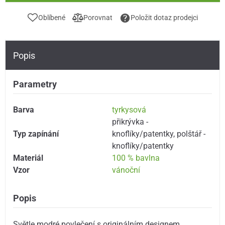
Oblíbené
Porovnat
Položit dotaz prodejci
Popis
Parametry
Barva
tyrkysová
přikrývka -
Typ zapínání
knoflíky/patentky
,
polštář -
knoflíky/patentky
Materiál
100 % bavlna
Vzor
vánoční
Popis
Světle modré povlečení s originálním designem