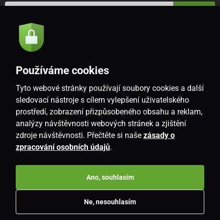
Odeslat
Souhlasím se
zásadami zpracování osobních údajů
Používáme cookies
Tyto webové stránky používají soubory cookies a další
CZ
sledovací nástroje s cílem vylepšení uživatelského
prostředí, zobrazení přizpůsobeného obsahu a reklam,
analýzy návštěvnosti webových stránek a zjištění
zdroje návštěvnosti. Přečtěte si naše
zásady o
zpracování osobních údajů
.
Ano, souhlasím
Copyright © 2026
www.i-living.cz
. Všechna práva vyhrazena.
Ne, nesouhlasím
E-shop vytvořila
SIMPLIA.cz