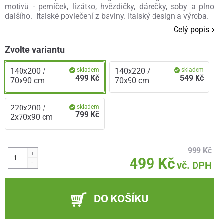
motivů - perníček, lízátko, hvězdičky, dárečky, soby a plno
dalšího. Italské povlečení z bavlny. Italský design a výroba.
Celý popis
Zvolte variantu
140x200 /
skladem
140x220 /
skladem
499 Kč
549 Kč
70x90 cm
70x90 cm
220x200 /
skladem
799 Kč
2x70x90 cm
999 Kč
+
499 Kč
-
vč. DPH
DO KOŠÍKU