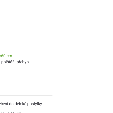
x60 cm
,
polštář - přehyb
ečení do dětské postýlky.