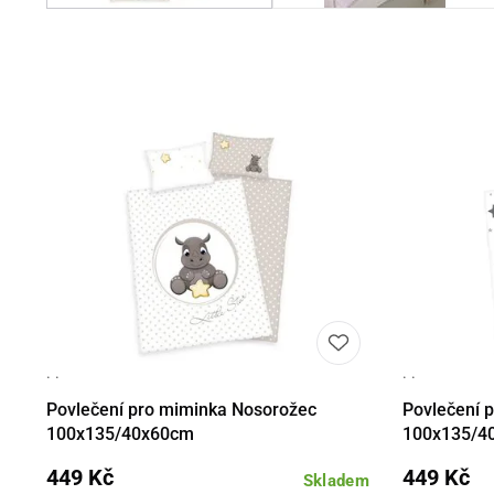
· ·
· ·
Detail
Do košíku
Det
Povlečení pro miminka Nosorožec
Povlečení 
100x135/40x60cm
100x135/4
449 Kč
449 Kč
Skladem