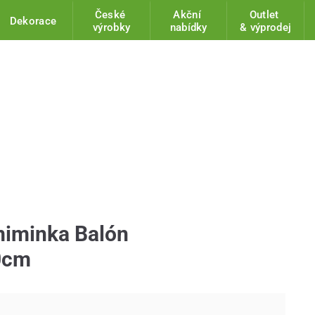
České
Akční
Outlet
Dekorace
výrobky
nabídky
& výprodej
miminka Balón
0cm