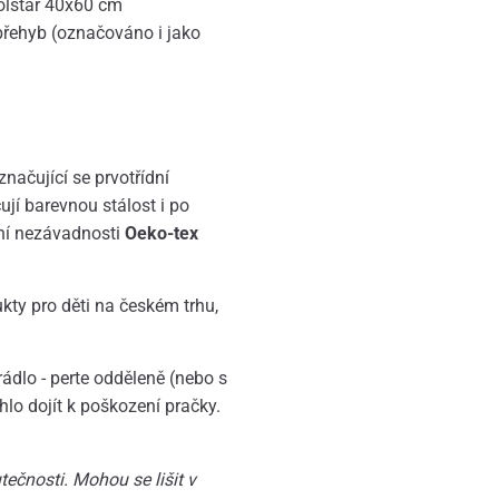
olštář 40x60 cm
 přehyb (označováno i jako
načující se prvotřídní
jí barevnou stálost i po
tní nezávadnosti
Oeko-tex
ukty pro děti na českém trhu,
dlo - perte odděleně (nebo s
lo dojít k poškození pračky.
ečnosti. Mohou se lišit v