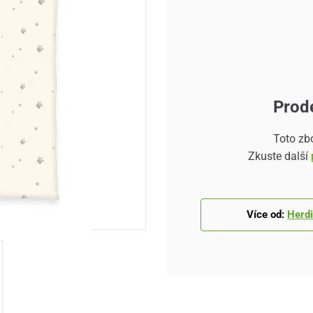
Prod
Toto zb
Zkuste další
Více od:
Herd