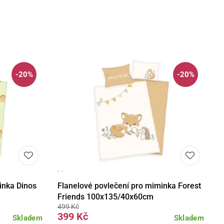
-20%
-20%
· ·
košíku
Detail
Do košíku
inka Dinos
Flanelové povlečení pro miminka Forest
Friends 100x135/40x60cm
499 Kč
399 Kč
Skladem
Skladem