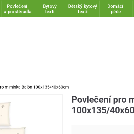
Povlečení
Bytový
Dětský bytový
Domácí
a prostěradla
textil
textil
péče
pro miminka Balón 100x135/40x60cm
Povlečení pro 
100x135/40x6