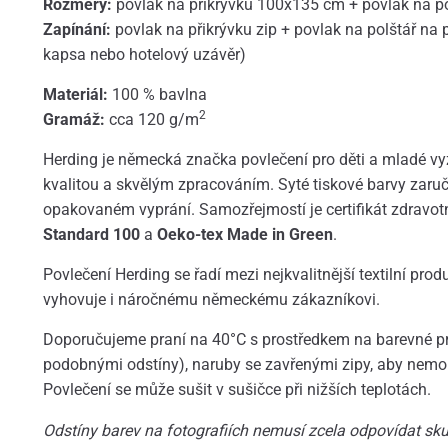
Rozměry:
povlak na přikrývku 100x135 cm + povlak na p
Zapínání:
povlak na přikrývku zip + povlak na polštář na
kapsa nebo hotelový uzávěr)
Materiál:
100 % bavlna
2
Gramáž:
cca 120 g/m
Herding je německá značka povlečení pro děti a mladé vyz
kvalitou a skvělým zpracováním. Syté tiskové barvy zaruču
opakovaném vyprání. Samozřejmostí je certifikát zdravo
Standard 100
a
Oeko-tex Made in Green
.
Povlečení Herding se řadí mezi nejkvalitnější textilní prod
vyhovuje i náročnému německému zákazníkovi.
Doporučujeme praní na 40°C s prostředkem na barevné prá
podobnými odstíny), naruby se zavřenými zipy, aby nemoh
Povlečení se může sušit v sušičce při nižších teplotách.
Odstíny barev na fotografiích nemusí zcela odpovídat skut