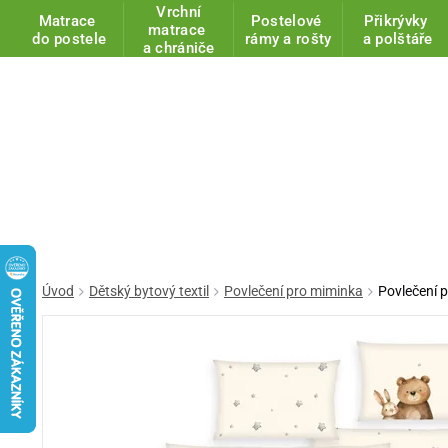
Vrchní
Matrace
Postelové
Přikrývky
matrace
do postele
rámy a rošty
a polštáře
a chrániče
Úvod
Dětský bytový textil
Povlečení pro miminka
Povlečení 