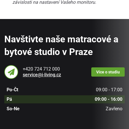
závislosti na nastavení Vašeho monitoru.
Navštivte naše matracové a
bytové studio v Praze
+420 724 712 000
Více
o studiu
service@i-living.cz
Po-Čt
09:00 - 17:00
Pá
09:00 - 16:00
So-Ne
Zavřeno