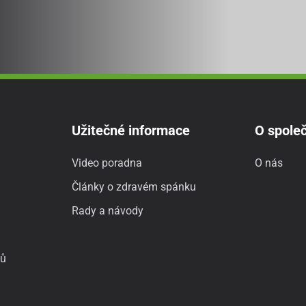
Užitečné informace
O společ
Video poradna
O nás
Články o zdravém spánku
Rady a návody
jů