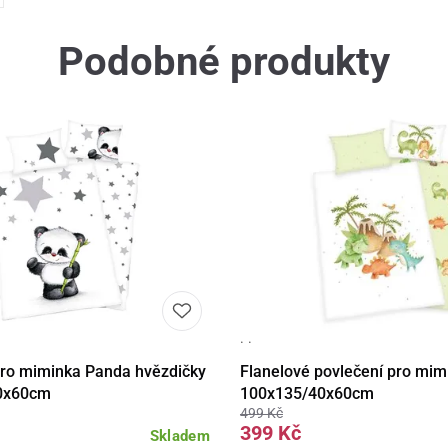
Podobné produkty
· ·
ail
Do košíku
Detail
Do 
pro miminka Panda hvězdičky
Flanelové povlečení pro mim
0x60cm
100x135/40x60cm
499 Kč
399 Kč
Skladem