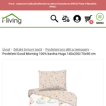
Pozor - matracové studio přestěhováno na adresu Svatoslavova 849/24, Praha 4 (Nuselská -
Horky).
0
MENU
Úvod
Dětský bytový textil
Povlečení pro děti a teenagery
Povlečení Good Morning 100% bavlna Hugs 140x200/70x90 cm