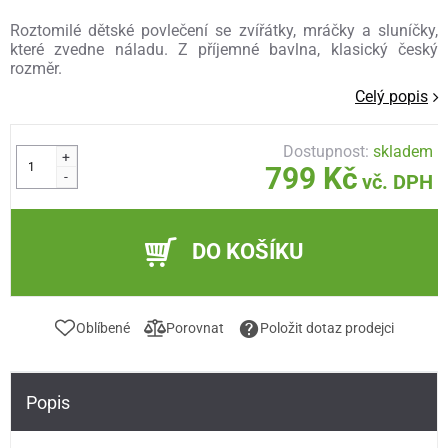
Roztomilé dětské povlečení se zvířátky, mráčky a sluníčky,
které zvedne náladu. Z příjemné bavlna, klasický český
rozměr.
Celý popis
Dostupnost:
skladem
+
799 Kč
-
vč. DPH
DO KOŠÍKU
Oblíbené
Porovnat
Položit dotaz prodejci
Popis