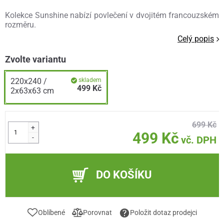
Kolekce Sunshine nabízí povlečení v dvojitém francouzském
rozměru.
Celý popis
Zvolte variantu
220x240 /
skladem
499 Kč
2x63x63 cm
699 Kč
+
499 Kč
-
vč. DPH
DO KOŠÍKU
Oblíbené
Porovnat
Položit dotaz prodejci