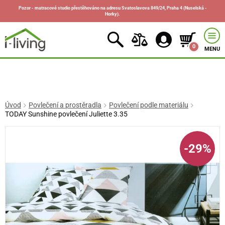
Pozor - matracové studio přestěhováno na adresu Svatoslavova 849/24, Praha 4 (Nuselská -
Horky).
0
MENU
Úvod
Povlečení a prostěradla
Povlečení podle materiálu
TODAY Sunshine povlečení Juliette 3.35
-29%