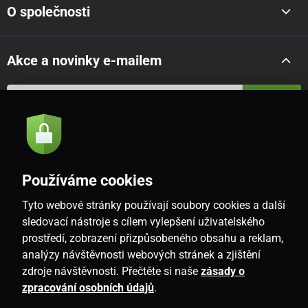
O společnosti
Akce a novinky e-mailem
Odeslat
Souhlasím se
zásadami zpracování osobních údajů
Používáme cookies
Tyto webové stránky používají soubory cookies a další
CZ
sledovací nástroje s cílem vylepšení uživatelského
prostředí, zobrazení přizpůsobeného obsahu a reklam,
analýzy návštěvnosti webových stránek a zjištění
zdroje návštěvnosti. Přečtěte si naše
zásady o
zpracování osobních údajů
.