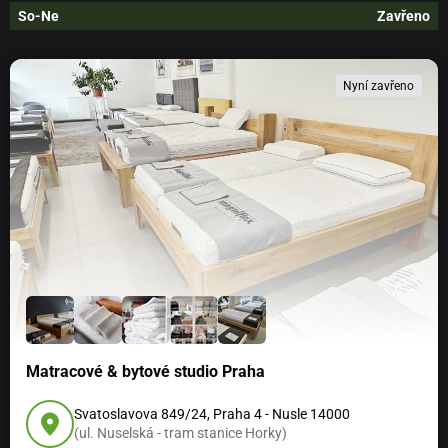
So-Ne
Zavřeno
Nyní zavřeno
Matracové & bytové studio Praha
Svatoslavova 849/24, Praha 4 - Nusle 14000
(ul. Nuselská - tram stanice Horky)