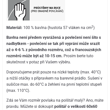
2
Materiál:
100 % bavlna (hustota 57 vláken na cm
)
Bavlna není předem vysrážená a povlečení není šito s
nadbytkem - povlečení se tak při vyprání může srazit
až o 4-6 % z původního rozměru, což u francouzských
rozměrů může být až 10-15 cm.
Prosím berte tuto
skutečnost v potaz při Vašem výběru.
Doporučujeme prát pouze na nízké teploty (max. 40°C)
a nižší otáčky s přípravkem na barevné prádlo. Sušení v
sušičce max. do 60°C a žehlení na první teplotní stupeň
(max. 110°C).
Zdá se Vám rozměr povlaku na polštář malý? Ano, máte
pravdu. Můžete si dokoupit
polštář o velikosti 60x60