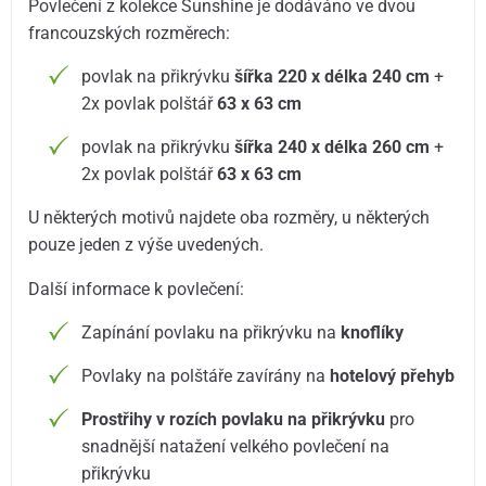
Povlečení z kolekce Sunshine je dodáváno ve dvou
francouzských rozměrech:
povlak na přikrývku
šířka 220 x délka 240 cm
+
2x povlak polštář
63 x 63 cm
povlak na přikrývku
šířka 240 x délka 260 cm
+
2x povlak polštář
63 x 63 cm
U některých motivů najdete oba rozměry, u některých
pouze jeden z výše uvedených.
Další informace k povlečení:
Zapínání povlaku na přikrývku na
knoflíky
Povlaky na polštáře zavírány na
hotelový přehyb
Prostřihy v rozích povlaku na přikrývku
pro
snadnější natažení velkého povlečení na
přikrývku