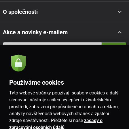
O společnosti
Akce a novinky e-mailem
Odeslat
Souhlasím se
zásadami zpracování osobních údajů
Používáme cookies
Tyto webové stránky používají soubory cookies a další
CZ
sledovací nástroje s cílem vylepšení uživatelského
prostředí, zobrazení přizpůsobeného obsahu a reklam,
analýzy návštěvnosti webových stránek a zjištění
zdroje návštěvnosti. Přečtěte si naše
zásady o
zpracování osobních údajů
.