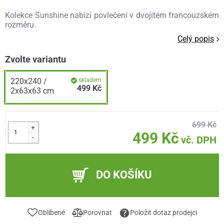
Kolekce Sunshine nabízí povlečení v dvojitém francouzském
rozměru.
Celý popis
Zvolte variantu
220x240 /
skladem
499 Kč
2x63x63 cm
699 Kč
+
499 Kč
-
vč. DPH
DO KOŠÍKU
Oblíbené
Porovnat
Položit dotaz prodejci