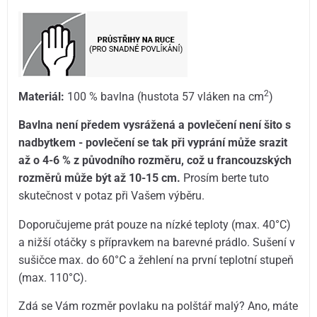
2
Materiál:
100 % bavlna (hustota 57 vláken na cm
)
Bavlna není předem vysrážená a povlečení není šito s
nadbytkem - povlečení se tak při vyprání může srazit
až o 4-6 % z původního rozměru, což u francouzských
rozměrů může být až 10-15 cm.
Prosím berte tuto
skutečnost v potaz při Vašem výběru.
Doporučujeme prát pouze na nízké teploty (max. 40°C)
a nižší otáčky s přípravkem na barevné prádlo. Sušení v
sušičce max. do 60°C a žehlení na první teplotní stupeň
(max. 110°C).
Zdá se Vám rozměr povlaku na polštář malý? Ano, máte