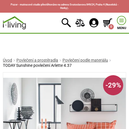
Pozor - matracové studio přestěhováno na adresu Svatoslavova 849/24, Praha 4 (Nuselská -
Horky).
0
MENU
Úvod
Povlečení a prostěradla
Povlečení podle materiálu
TODAY Sunshine povlečení Arlette 4.37
-29%