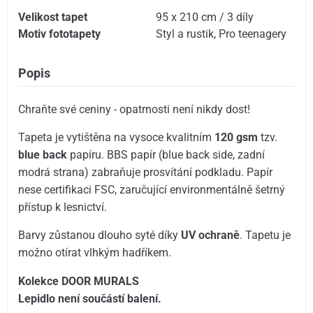
Velikost tapet
95 x 210 cm / 3 díly
Motiv fototapety
Styl a rustik
,
Pro teenagery
Popis
Chraňte své ceniny - opatrnosti není nikdy dost!
Tapeta je vytištěna na vysoce kvalitním
120 gsm
tzv.
blue back
papíru. BBS papír (blue back side, zadní
modrá strana) zabraňuje prosvítání podkladu. Papír
nese certifikaci FSC, zaručující environmentálně šetrný
přístup k lesnictví.
Barvy zůstanou dlouho syté díky
UV ochraně
. Tapetu je
možno otírat vlhkým hadříkem.
Kolekce DOOR MURALS
Lepidlo není součástí balení.