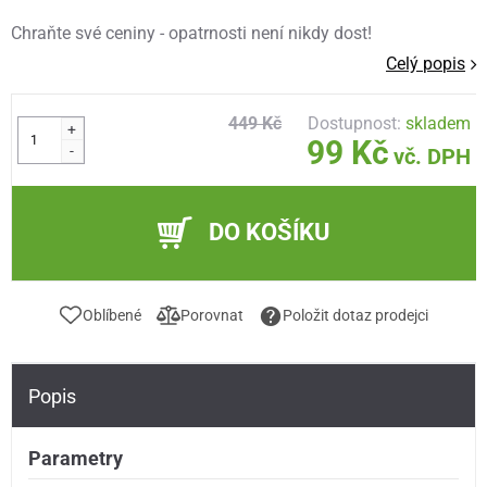
Chraňte své ceniny - opatrnosti není nikdy dost!
Celý popis
449 Kč
Dostupnost:
skladem
+
99 Kč
-
vč. DPH
DO KOŠÍKU
Oblíbené
Porovnat
Položit dotaz prodejci
Popis
Parametry