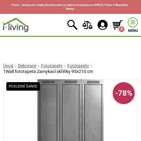
Pozor - matracové studio přestěhováno na adresu Svatoslavova 849/24, Praha 4 (Nuselská -
Horky).
0
MENU
Úvod
Dekorace
Fototapety
Fototapety
1Wall fototapeta Zamykací skříňky 95x210 cm
POSLEDNÍ ŠANCE
-78%