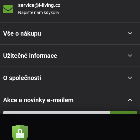
service@i-living.cz
Max. nosnost:
180 kg
Napište nám kdykoliv
Tuhost:
Středně tuhá
Vše o nákupu
Obecné informace
Matrace Magniflex je vhodné pokládat na lamelové či
Užitečné informace
laťové rošty.
Doručení na adresu zdarma.
O společnosti
Záruka: 2 roky
Akce a novinky e-mailem
Odeslat
Souhlasím se
zásadami zpracování osobních údajů