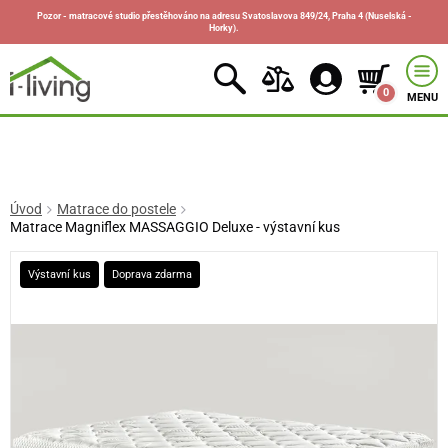
Pozor - matracové studio přestěhováno na adresu Svatoslavova 849/24, Praha 4 (Nuselská -
Horky).
0
MENU
Úvod
Matrace do postele
Matrace Magniflex MASSAGGIO Deluxe - výstavní kus
Výstavní kus
Doprava zdarma