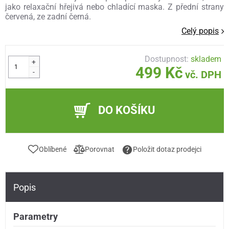
jako relaxační hřejivá nebo chladící maska. Z přední strany
červená, ze zadní černá.
Celý popis
Dostupnost:
skladem
+
499 Kč
-
vč. DPH
DO KOŠÍKU
Oblíbené
Porovnat
Položit dotaz prodejci
Popis
Parametry