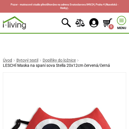
Pozor - matracové studio přestěhováno na adresu Svatoslavova 849/24, Praha 4 (Nuselská -
Horky).
0
MENU
Úvod
Bytový textil
Doplňky do ložnice
LESCHÍ Maska na spaní sova Stella 20x12cm červená/černá