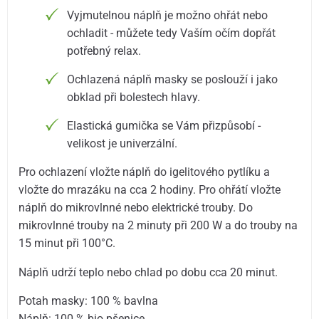
Vyjmutelnou náplň je možno ohřát nebo
ochladit - můžete tedy Vaším očím dopřát
potřebný relax.
Ochlazená náplň masky se poslouží i jako
obklad při bolestech hlavy.
Elastická gumička se Vám přizpůsobí -
velikost je univerzální.
Pro ochlazení vložte náplň do igelitového pytlíku a
vložte do mrazáku na cca 2 hodiny. Pro ohřátí vložte
náplň do mikrovlnné nebo elektrické trouby. Do
mikrovlnné trouby na 2 minuty při 200 W a do trouby na
15 minut při 100°C.
Náplň udrží teplo nebo chlad po dobu cca 20 minut.
Potah masky: 100 % bavlna
Náplň: 100 % bio pšenice