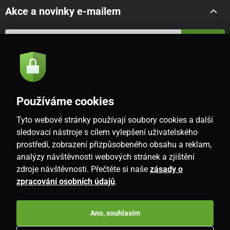
Akce a novinky e-mailem
Odeslat
Souhlasím se
zásadami zpracování osobních údajů
Používáme cookies
Tyto webové stránky používají soubory cookies a další
CZ
sledovací nástroje s cílem vylepšení uživatelského
prostředí, zobrazení přizpůsobeného obsahu a reklam,
analýzy návštěvnosti webových stránek a zjištění
zdroje návštěvnosti. Přečtěte si naše
zásady o
zpracování osobních údajů
.
Ano, souhlasím