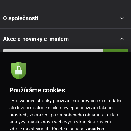
O společnosti
Akce a novinky e-mailem
Odeslat
Souhlasím se
zásadami zpracování osobních údajů
Používáme cookies
Tyto webové stránky používají soubory cookies a další
CZ
sledovací nástroje s cílem vylepšení uživatelského
prostředí, zobrazení přizpůsobeného obsahu a reklam,
analýzy návštěvnosti webových stránek a zjištění
zdroje návštěvnosti. Přečtěte si naše
zásady o