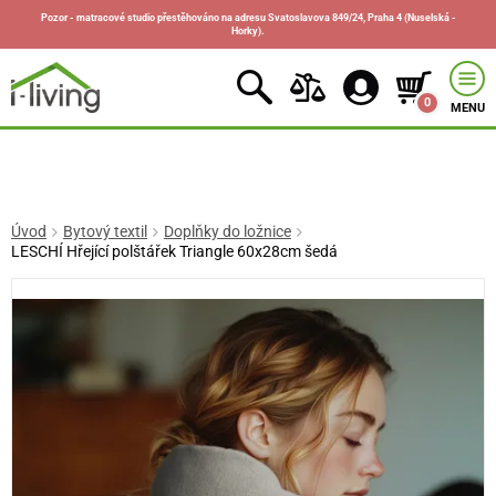
Pozor - matracové studio přestěhováno na adresu Svatoslavova 849/24, Praha 4 (Nuselská -
Horky).
0
MENU
Úvod
Bytový textil
Doplňky do ložnice
LESCHÍ Hřející polštářek Triangle 60x28cm šedá