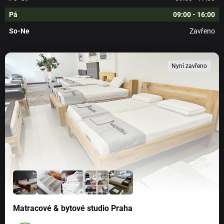
pšenice uvolňuje ze zrn vlhkost. Během několika minut
po nahřátí polštářek vyschne. Se zahřátím je spojena i
Pá
09:00 - 16:00
změna vůně, která se po zahřátí pšeničných zrn dostaví.
So-Ne
Zavřeno
Potah:
100 % organická bavlna
Náplň :
100 % organická pšenice
Nyní zavřeno
Při ušpinění stačí otřít vlhkým hadříkem a nechat
polštářek oschnout.
Navrženo v Německu, vyráběno v EU.
Matracové & bytové studio Praha