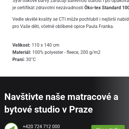
Syté tiskové barvy zaručují barevnou stálost i po opako
je certifikát zdravotní nezávadnosti
Öko-tex Standard 10
Vedle skvělé kvality se CTI může pochlubit i nejširší nabí
pro Vaše děti, včetně oblíbené opice Paula Franka.
Velikost:
110 x 140 cm
Materiál:
100% polyester - fleece, 200 g/m2
Praní:
30°C
Navštivte naše matracové a
bytové studio v Praze
+420 724 712 000