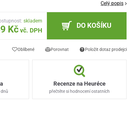
Celý popis
ostupnost:
skladem
DO KOŠÍKU
9 Kč
vč. DPH
Oblíbené
Porovnat
Položit dotaz prodejci
ka
Recenze na Heuréce
 dnů
přečtěte si hodnocení ostatních