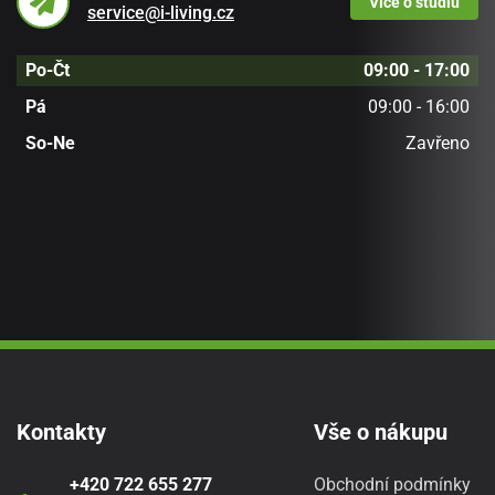
Více
o studiu
service@i-living.cz
Po-Čt
09:00 - 17:00
Pá
09:00 - 16:00
So-Ne
Zavřeno
Kontakty
Vše o nákupu
+420 722 655 277
Obchodní podmínky