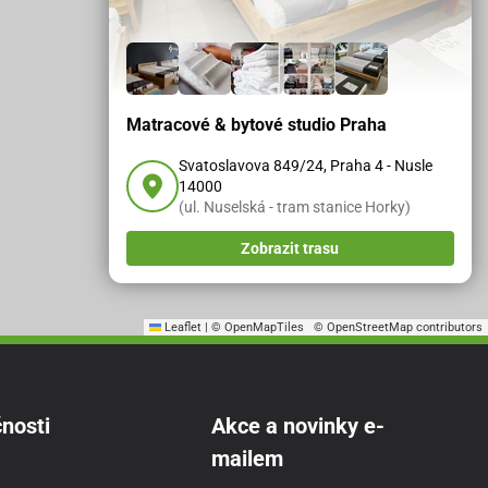
Matracové & bytové studio Praha
Svatoslavova 849/24, Praha 4 - Nusle
14000
(ul. Nuselská - tram stanice Horky)
Zobrazit trasu
Leaflet
|
© OpenMapTiles
© OpenStreetMap contributors
nosti
Akce a novinky e-
mailem