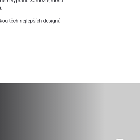
vaném vyprání. Samozřejmostí
0
.
dkou těch nejlepších designů