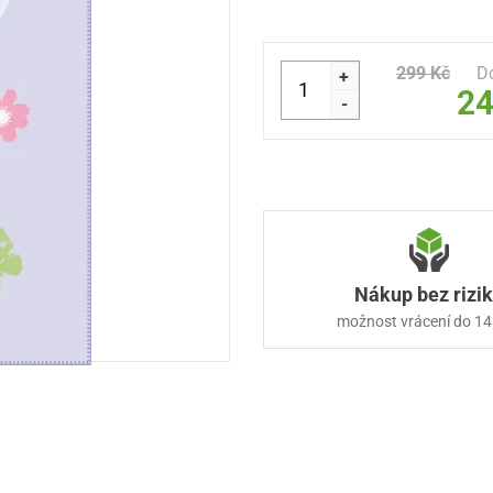
299 Kč
D
+
24
-
Nákup bez rizi
možnost vrácení do 14