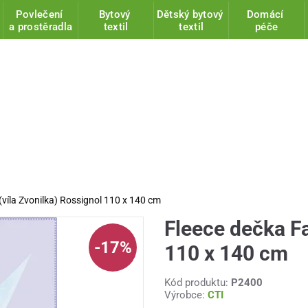
Povlečení
Bytový
Dětský bytový
Domácí
a prostěradla
textil
textil
péče
 (víla Zvonilka) Rossignol 110 x 140 cm
Fleece dečka Fa
-17%
110 x 140 cm
Kód produktu:
P2400
Výrobce:
CTI