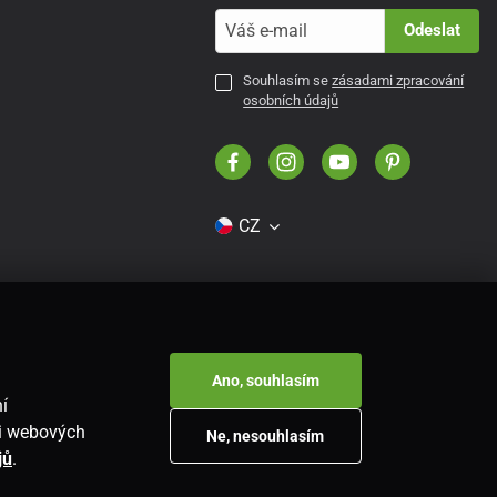
Odeslat
Souhlasím se
zásadami zpracování
osobních údajů
CZ
Ano, souhlasím
í
ti webových
Ne, nesouhlasím
jů
.