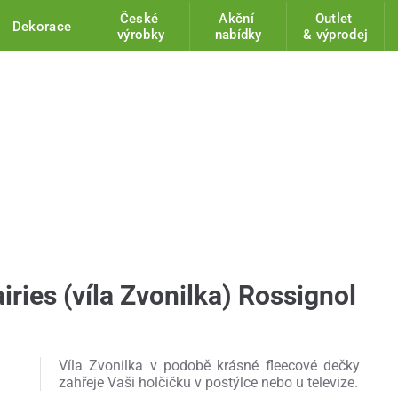
České
Akční
Outlet
Dekorace
výrobky
nabídky
& výprodej
iries (víla Zvonilka) Rossignol
Víla Zvonilka v podobě krásné fleecové dečky
zahřeje Vaši holčičku v postýlce nebo u televize.