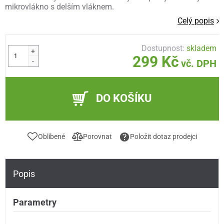
mikrovlákno s delším vláknem.
Celý popis
Dostupnost:
skladem
+
299 Kč
-
vč. DPH
DO KOŠÍKU
Oblíbené
Porovnat
Položit dotaz prodejci
Popis
Parametry