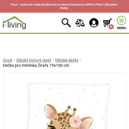
Pozor - matracové studio přestěhováno na adresu Svatoslavova 849/24, Praha 4 (Nuselská -
Horky).
0
MENU
Úvod
Dětský bytový textil
Dětské dečky
Dečka pro miminka Žirafa 75x100 cm