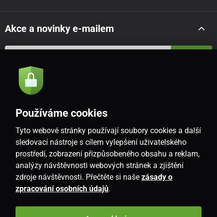
Akce a novinky e-mailem
Odeslat
Souhlasím se
zásadami zpracování osobních údajů
Používáme cookies
Tyto webové stránky používají soubory cookies a další
CZ
sledovací nástroje s cílem vylepšení uživatelského
prostředí, zobrazení přizpůsobeného obsahu a reklam,
analýzy návštěvnosti webových stránek a zjištění
zdroje návštěvnosti. Přečtěte si naše
zásady o
zpracování osobních údajů
.