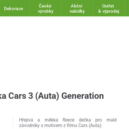
České
Akční
Outlet
Dekorace
výrobky
nabídky
& výprodej
a Cars 3 (Auta) Generation
Hřejivá a měkká fleece dečka pro malé
závodníky s motivem z filmu Cars (Auta).