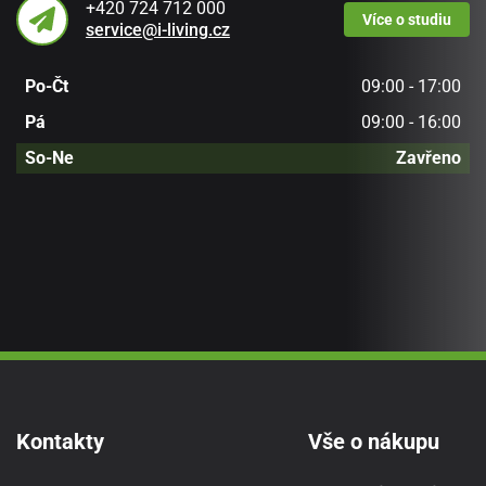
+420 724 712 000
Více
o studiu
service@i-living.cz
Po-Čt
09:00 - 17:00
Pá
09:00 - 16:00
So-Ne
Zavřeno
Kontakty
Vše o nákupu