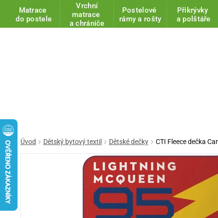
Vrchní
Matrace
Postelové
Přikrývky
matrace
do postele
rámy a rošty
a polštáře
a chrániče
Úvod
Dětský bytový textil
Dětské dečky
CTI Fleece dečka Ca