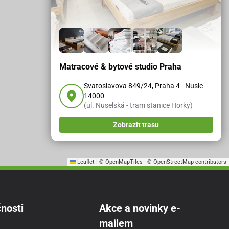
Matracové & bytové studio Praha
Svatoslavova 849/24, Praha 4 - Nusle
14000
(ul. Nuselská - tram stanice Horky)
Zobrazit trasu
Leaflet
|
© OpenMapTiles
© OpenStreetMap contributors
nosti
Akce a novinky e-
mailem