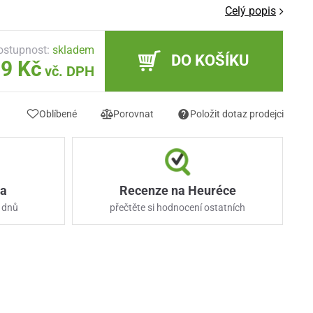
Celý popis
ostupnost:
skladem
DO KOŠÍKU
9 Kč
vč. DPH
Oblíbené
Porovnat
Položit dotaz prodejci
ka
Recenze na Heuréce
 dnů
přečtěte si hodnocení ostatních