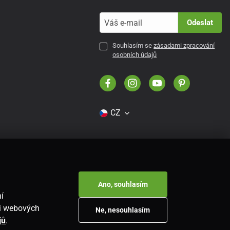
Odeslat
Souhlasím se
zásadami zpracování
osobních údajů
CZ
Ano, souhlasím
í
ti webových
Ne, nesouhlasím
jů
.