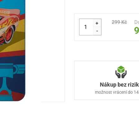
299 Kč
D
+
9
-
Nákup bez rizi
možnost vrácení do 14