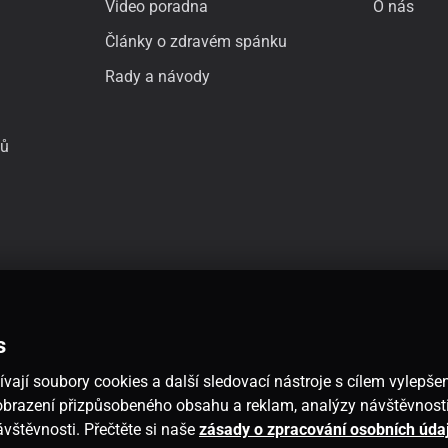
Video poradna
O nás
Články o zdravém spánku
Rady a návody
jů
s
vají soubory cookies a další sledovací nástroje s cílem vylepšen
 zobrazení přizpůsobeného obsahu a reklam, analýzy návštěvnos
návštěvnosti. Přečtěte si naše
zásady o zpracování osobních úda