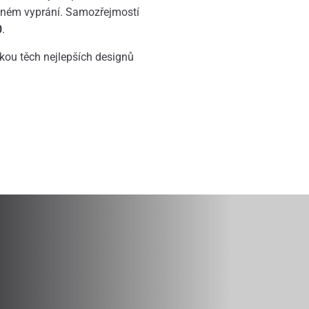
vaném vyprání. Samozřejmostí
0
.
dkou těch nejlepších designů