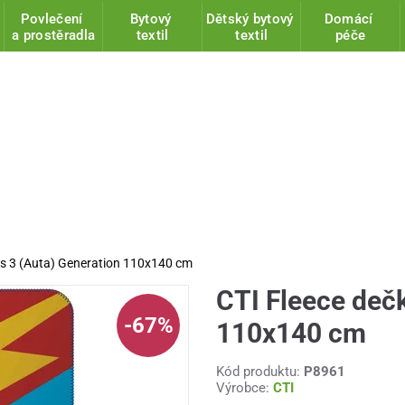
Povlečení
Bytový
Dětský bytový
Domácí
a prostěradla
textil
textil
péče
rs 3 (Auta) Generation 110x140 cm
CTI Fleece dečk
-67%
110x140 cm
Kód produktu:
P8961
Výrobce:
CTI