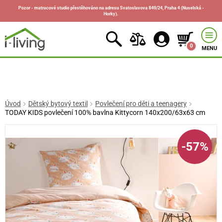
Pozor - matracové studio přestěhováno na adresu Svatoslavova 849/24, Praha 4 (Nuselská -
Horky).
0
MENU
Úvod
Dětský bytový textil
Povlečení pro děti a teenagery
TODAY KIDS povlečení 100% bavlna Kittycorn 140x200/63x63 cm
-57%