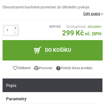
Oboustranné bavlněné povlečení do dětského pokoje.
Celý popis
699 Kč
Dostupnost:
skladem
+
299 Kč
-
vč. DPH
DO KOŠÍKU
Oblíbené
Porovnat
Položit dotaz prodejci
Popis
Parametry