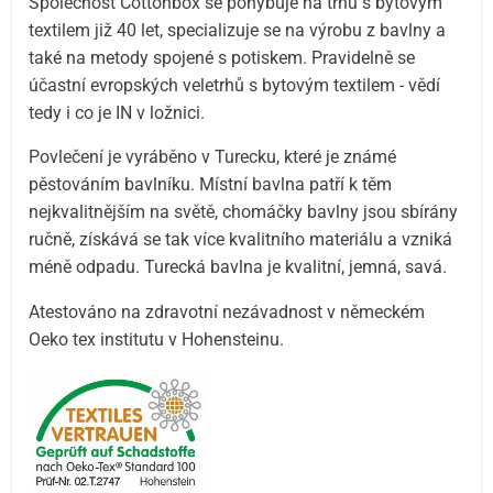
Společnost Cottonbox se pohybuje na trhu s bytovým
textilem již 40 let, specializuje se na výrobu z bavlny a
také na metody spojené s potiskem. Pravidelně se
účastní evropských veletrhů s bytovým textilem - vědí
tedy i co je IN v ložnici.
Povlečení je vyráběno v Turecku, které je známé
pěstováním bavlníku. Místní bavlna patří k těm
nejkvalitnějším na světě, chomáčky bavlny jsou sbírány
ručně, získává se tak více kvalitního materiálu a vzniká
méně odpadu. Turecká bavlna je kvalitní, jemná, savá.
Atestováno na zdravotní nezávadnost v německém
Oeko tex institutu v Hohensteinu.