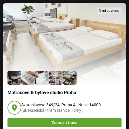
Nyní zavřeno
Matracové & bytové studio Praha
Svatoslavova 849/24, Praha 4 - Nusle 14000
(ul. Nuselská - tram stanice Horky)
Zobrazit trasu