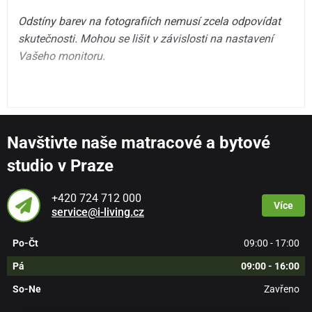
Odstíny barev na fotografiích nemusí zcela odpovídat
skutečnosti. Mohou se lišit v závislosti na nastavení
Vašeho monitoru.
Navštivte naše matracové a bytové
studio v Praze
+420 724 712 000
Více
service@i-living.cz
Po-Čt
09:00 - 17:00
Pá
09:00 - 16:00
So-Ne
Zavřeno