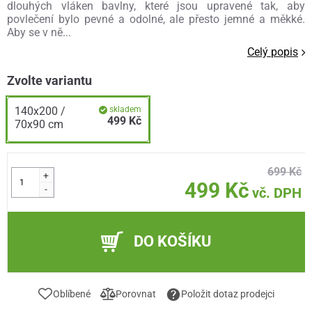
dlouhých vláken bavlny, které jsou upravené tak, aby
povlečení bylo pevné a odolné, ale přesto jemné a měkké.
Aby se v ně...
Celý popis
Zvolte variantu
140x200 /
skladem
499 Kč
70x90 cm
699 Kč
+
499 Kč
-
vč. DPH
DO KOŠÍKU
Oblíbené
Porovnat
Položit dotaz prodejci