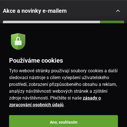
Akce a novinky e-mailem
Odeslat
Souhlasím se
zásadami zpracování osobních údajů
Používáme cookies
Tyto webové stránky používají soubory cookies a další
CZ
sledovací nástroje s cílem vylepšení uživatelského
prostředí, zobrazení přizpůsobeného obsahu a reklam,
analýzy návštěvnosti webových stránek a zjištění
zdroje návštěvnosti. Přečtěte si naše
zásady o
zpracování osobních údajů
.
Ano, souhlasím