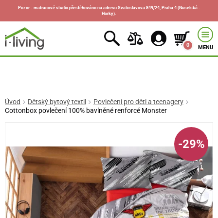
Pozor - matracové studio přestěhováno na adresu Svatoslavova 849/24, Praha 4 (Nuselská -
Horky).
0
MENU
Úvod
Dětský bytový textil
Povlečení pro děti a teenagery
Cottonbox povlečení 100% bavlněné renforcé Monster
-29%