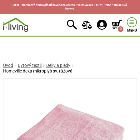
Pozor - matracové studio přestěhováno na adresu Svatoslavova 849/24, Praha 4 (Nuselská -
Horky).
0
MENU
Úvod
Bytový textil
Deky a plédy
Homeville deka mikroplyš sv. růžová