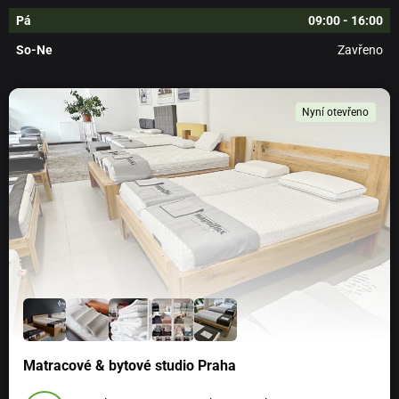
Rozměr:
150 x 200 cm nebo 220 x 200 cm
Pá
09:00 - 16:00
Materiál:
100 % mikrovlákno/polyester (gramáž cca
So-Ne
Zavřeno
300g/m2 )
Praní na jemný cyklus na 30°C.
Nyní otevřeno
Odstíny barev na fotografiích nemusí zcela odpovídat
skutečnosti. Mohou se lišit v závislosti na nastavení
Vašeho monitoru.
Matracové & bytové studio Praha