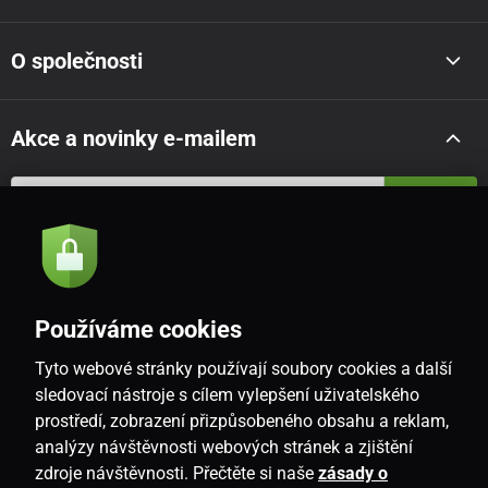
O společnosti
Akce a novinky e-mailem
Odeslat
Souhlasím se
zásadami zpracování osobních údajů
Používáme cookies
Tyto webové stránky používají soubory cookies a další
CZ
sledovací nástroje s cílem vylepšení uživatelského
prostředí, zobrazení přizpůsobeného obsahu a reklam,
analýzy návštěvnosti webových stránek a zjištění
zdroje návštěvnosti. Přečtěte si naše
zásady o