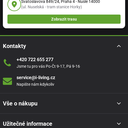
Svatoslavova 849/24, Praha 4 - Nusle 14000
(ul. Nuselská - tram stanice Horky)
Zobrazit trasu
Kontakty
+420 722 655 277
Jsme tu pro vás Po-Čt 9-17, Pá 9-16
service@i-living.cz
Napište nám kdykoliv
Vše o nákupu
Užitečné informace