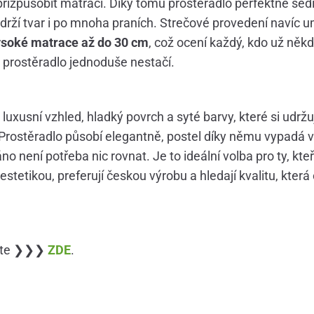
řizpůsobit matraci. Díky tomu prostěradlo perfektně sedí,
drží tvar i po mnoha praních. Strečové provedení navíc 
ysoké matrace až do 30 cm
, což ocení každý, kdo už někd
 prostěradlo jednoduše nestačí.
luxusní vzhled, hladký povrch a syté barvy, které si udržu
Prostěradlo působí elegantně, postel díky němu vypadá 
o není potřeba nic rovnat. Je to ideální volba pro ty, kteří
 estetikou, preferují českou výrobu a hledají kvalitu, kter
žete ❯❯❯
ZDE
.