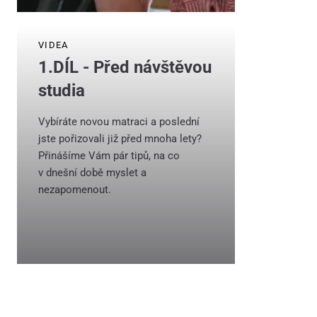
VIDEA
1.DÍL - Před návštěvou
studia
Vybíráte novou matraci a poslední
jste pořizovali již před mnoha lety?
Přinášíme Vám pár tipů, na co
v dnešní době myslet a
nezapomenout.