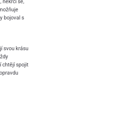
 nekrčí se,
umožňuje
y bojoval s
jí svou krásu
vždy
 chtějí spojit
á opravdu