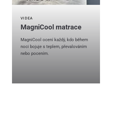
VIDEA
MagniCool matrace
MagniCool ocení každý, kdo během
noci bojuje s teplem, převalováním
nebo pocením.