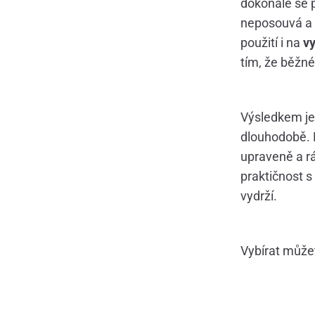
dokonale se p
neposouvá a 
použití i na
v
tím, že běžné
Výsledkem je 
dlouhodobě. 
upraveně a rán
praktičnost s
vydrží.
Vybírat mů