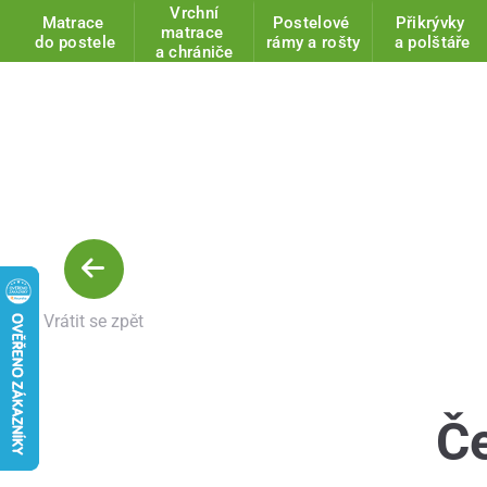
Vrchní
Matrace
Postelové
Přikrývky
matrace
do postele
rámy a rošty
a polštáře
a chrániče
Vrátit se zpět
Če