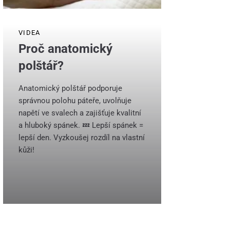
VIDEA
Proč anatomický
polštář?
Anatomický polštář podporuje
správnou polohu páteře, uvolňuje
napětí ve svalech a zajišťuje kvalitní
a hluboký spánek. 💤 Lepší spánek =
lepší den. Vyzkoušej rozdíl na vlastní
kůži!