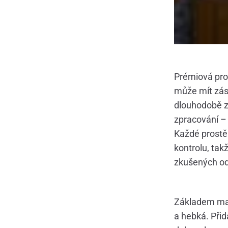
Prémiová pro
může mít zása
dlouhodobě za
zpracování – 
Každé prostěr
kontrolu, tak
zkušených od
Základem mat
a hebká. Při