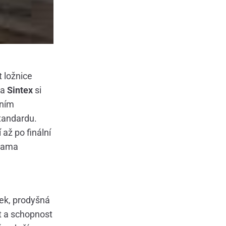
 ložnice
ma
Sintex
si
zním
standardu.
až po finální
ukama
tek, prodyšná
t a schopnost