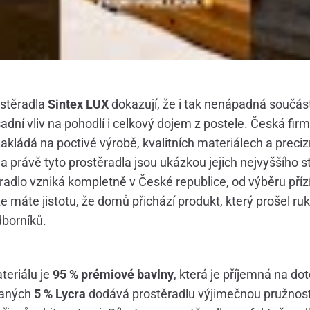
stěradla
Sintex LUX
dokazují, že i tak nenápadná součást
dní vliv na pohodlí i celkový dojem z postele. Česká fir
kládá na poctivé výrobě, kvalitních materiálech a preci
a právě tyto prostěradla jsou ukázkou jejich nejvyššího 
adlo vzniká kompletně v České republice, od výběru přízí 
že máte jistotu, že domů přichází produkt, který prošel r
borníků.
eriálu je
95 % prémiové bavlny
, která je příjemná na do
daných
5 % Lycra
dodává prostěradlu výjimečnou pružnos