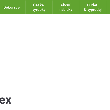
České
Akční
Outlet
Dekorace
výrobky
nabídky
& výprodej
tex