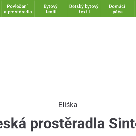
Povlečení
Bytový
Dětský bytový
Domácí
a prostěradla
textil
textil
péče
Eliška
ská prostěradla Sin