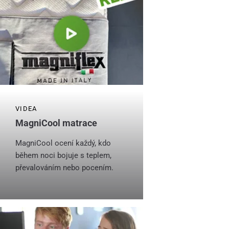
VIDEA
MagniCool matrace
MagniCool ocení každý, kdo
během noci bojuje s teplem,
převalováním nebo pocením.