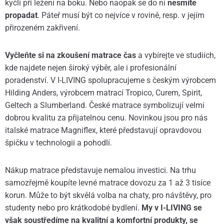
kyčlí při ležení na boku. Nebo naopak se do ní
nesmíte
propadat
. Páteř musí být co nejvíce v rovině, resp. v jejím
přirozeném zakřivení.
Vyčleňte si na zkoušení matrace čas
a vybírejte ve studiích,
kde najdete nejen široký výběr, ale i profesionální
poradenství. V I-LIVING spolupracujeme s českým výrobcem
Hilding Anders, výrobcem matrací Tropico, Curem, Spirit,
Geltech a Slumberland. České matrace symbolizují velmi
dobrou kvalitu za přijatelnou cenu. Novinkou jsou pro nás
italské matrace Magniflex, které představují opravdovou
špičku v technologii a pohodlí.
Nákup matrace představuje nemalou investici. Na trhu
samozřejmě koupíte levné matrace dovozu za 1 až 3 tisíce
korun. Může to být skvělá volba na chaty, pro návštěvy, pro
studenty nebo pro krátkodobé bydlení.
My v I-LIVING se
však soustředíme na kvalitní a komfortní produkty, se