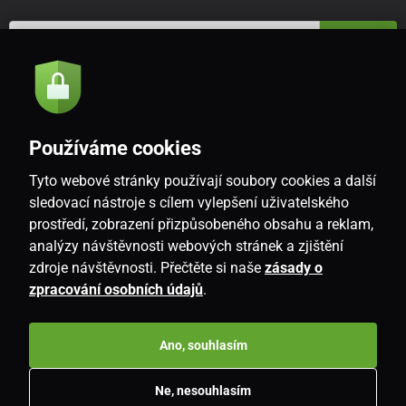
Odeslat
Souhlasím se
zásadami zpracování osobních údajů
Používáme cookies
Tyto webové stránky používají soubory cookies a další
CZ
sledovací nástroje s cílem vylepšení uživatelského
prostředí, zobrazení přizpůsobeného obsahu a reklam,
analýzy návštěvnosti webových stránek a zjištění
zdroje návštěvnosti. Přečtěte si naše
zásady o
zpracování osobních údajů
.
Ano, souhlasím
Copyright © 2026
www.i-living.cz
. Všechna práva vyhrazena.
Ne, nesouhlasím