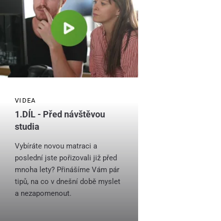
VIDEA
1.DÍL - Před návštěvou
studia
Vybíráte novou matraci a
poslední jste pořizovali již před
mnoha lety? Přinášíme Vám pár
tipů, na co v dnešní době myslet
a nezapomenout.