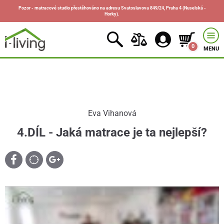
Pozor - matracové studio přestěhováno na adresu Svatoslavova 849/24, Praha 4 (Nuselská -
Horky).
0
MENU
Eva Vihanová
4.DÍL - Jaká matrace je ta nejlepší?