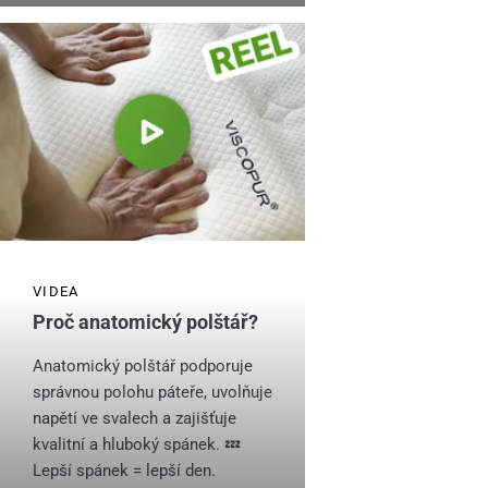
VIDEA
Proč anatomický polštář?
Anatomický polštář podporuje
správnou polohu páteře, uvolňuje
napětí ve svalech a zajišťuje
kvalitní a hluboký spánek. 💤
Lepší spánek = lepší den.