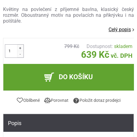
Květiny na povlečení z příjemné bavlna, klasický český
rozměr. Oboustranný motiv na povlacích na přikrývku i na
polštáře.
Celý popis
799 Kč
Dostupnost:
skladem
+
639 Kč
-
vč. DPH
DO KOŠÍKU
Oblíbené
Porovnat
Položit dotaz prodejci
Popis