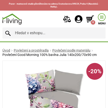
Pozor - matracové studio přestěhováno na adresu Svatoslavova 849/24, Praha 4 (Nuselská -
Horky).
0
MENU
Úvod
Povlečení a prostěradla
Povlečení podle materiálu
Povlečení Good Morning 100% bavlna Julia 140x200/70x90 cm
-20%