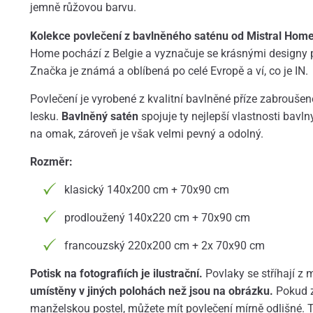
jemně růžovou barvu.
Kolekce povlečení z bavlněného saténu od Mistral Hom
Home pochází z Belgie a vyznačuje se krásnými designy p
Značka je známá a oblíbená po celé Evropě a ví, co je IN.
Povlečení je vyrobené z kvalitní bavlněné příze zabrouš
lesku.
Bavlněný satén
spojuje ty nejlepší vlastnosti bavl
na omak, zároveň je však velmi pevný a odolný.
Rozměr:
klasický 140x200 cm + 70x90 cm
prodloužený 140x220 cm + 70x90 cm
francouzský 220x200 cm + 2x 70x90 cm
Potisk na fotografiích je ilustrační.
Povlaky se stříhají z 
umístěny v jiných polohách než jsou na obrázku.
Pokud z
manželskou postel, můžete mít povlečení mírně odlišné. T