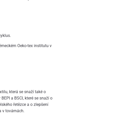
cyklus.
ěmeckém Oeko-tex institutu v
ilu, která se snaží také o
y BEPI a BSCI, které se snaží o
lského řetězce a o zlepšení
 v továrnách.