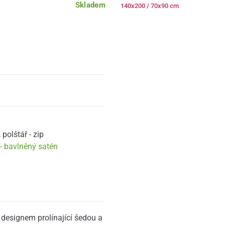
Skladem
140x200 / 70x90 cm
,
polštář - zip
- bavlněný satén
designem prolínající šedou a