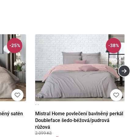
-25%
-38%
· ·
Detail
něný satén
Mistral Home povlečení bavlněný perkál
Doubleface šedo-béžová/pudrová
růžová
2 099 Kč