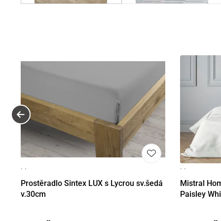
· ·
· ·
Detail
Prostěradlo Sintex LUX s Lycrou sv.šedá
Mistral Ho
v.30cm
Paisley Whi