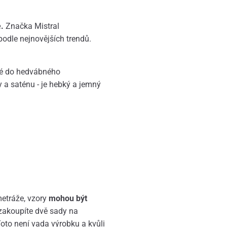
e.
Značka Mistral
odle nejnovějších trendů.
ené do hedvábného
ny a saténu - je hebký a jemný
metráže, vzory
mohou být
akoupíte dvě sady na
oto není vada výrobku a kvůli