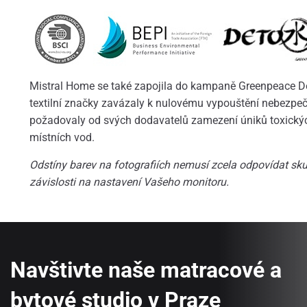
Mistral Home se také zapojila do kampaně Greenpeace Det
textilní značky zavázaly k nulovému vypouštění nebezpe
požadovaly od svých dodavatelů zamezení úniků toxických
místních vod.
Odstíny barev na fotografiích nemusí zcela odpovídat skut
závislosti na nastavení Vašeho monitoru.
Navštivte naše matracové a
bytové studio v Praze