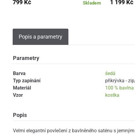
799 Kč
1 199 Kč
Skladem
Popis a parametry
Parametry
Barva
šedá
Typ zapínání
přikrývka - zip
Materiál
100 % bavlna 
Vzor
kostka
Popis
Velmi elegantní povlečení z bavlněného saténu s jemným 