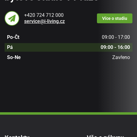
+420 724 712 000
Více
o studiu
service@i-living.cz
Po-Čt
09:00 - 17:00
Pá
09:00 - 16:00
So-Ne
Zavřeno