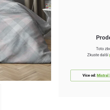
Prod
Toto zb
Zkuste další
Více od:
Mistral