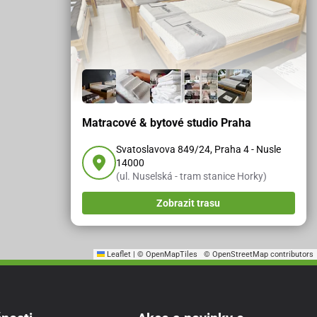
Matracové & bytové studio Praha
Svatoslavova 849/24, Praha 4 - Nusle
14000
(ul. Nuselská - tram stanice Horky)
Zobrazit trasu
Leaflet
|
© OpenMapTiles
© OpenStreetMap contributors