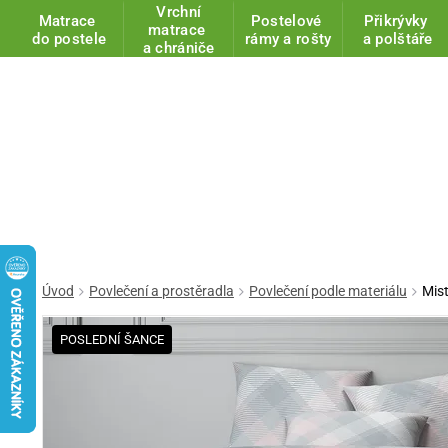
Vrchní
Matrace
Postelové
Přikrývky
matrace
do postele
rámy a rošty
a polštáře
a chrániče
Úvod
Povlečení a prostěradla
Povlečení podle materiálu
Mist
POSLEDNÍ ŠANCE