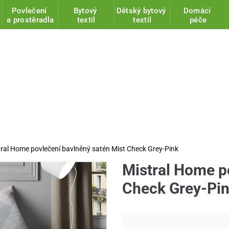
Povlečení
Bytový
Dětský bytový
Domácí
a prostěradla
textil
textil
péče
ral Home povlečení bavlněný satén Mist Check Grey-Pink
Mistral Home p
Check Grey-Pin