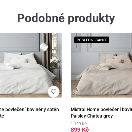
Podobné produkty
POSLEDNÍ ŠANCE
· ·
Detail
Detail
me povlečení bavlněný satén
Mistral Home povlečení bavl
te
Paisley Chateu grey
1 199 Kč
899 Kč