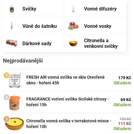
Svíčky
Vonné difuzéry
Vůně do šatníku
Vonné vosky
Citronella a
Dárkové sady
venkovní svíčky
Nejprodávanější
FRESH AIR vonná svíčka ve skle Otevřené
179 Kč
Skladem
okno - hoření 45h
FRAGRANCE votivní svíčka Sicilské citrusy -
69 Kč
Skladem
hoření 15h
159 Kč
Citronella vonná svíčka v terrakotové misce -
111 Kč
hoření 10h
Skladem