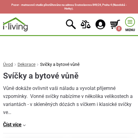
Pozor - matracové studio přestěhováno na adresu Svatoslavova 849/24, Praha 4 (Nuselská -
Horky).
0
MENU
Úvod
Dekorace
Svíčky a bytové vůně
Svíčky a bytové vůně
Vůně dokáže ovlivnit vaši náladu a vyvolat příjemné
vzpomínky. Vonné svíčky nabízíme v několika velikostech a
variantách - v skleněných dózách s víčkem i klasické svíčky
ve…
Číst více