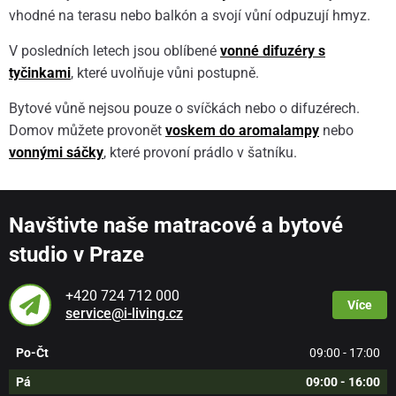
vhodné na terasu nebo balkón a svojí vůní odpuzují hmyz.
V posledních letech jsou oblíbené
vonné difuzéry s
tyčinkami
, které uvolňuje vůni postupně.
Bytové vůně nejsou pouze o svíčkách nebo o difuzérech.
Domov můžete provonět
voskem do aromalampy
nebo
vonnými sáčky
, které provoní prádlo v šatníku.
Navštivte naše matracové a bytové
studio v Praze
+420 724 712 000
Více
service@i-living.cz
Po-Čt
09:00 - 17:00
Pá
09:00 - 16:00