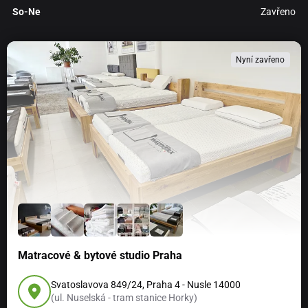
So-Ne
Zavřeno
Nyní zavřeno
Matracové & bytové studio Praha
Svatoslavova 849/24, Praha 4 - Nusle 14000
(ul. Nuselská - tram stanice Horky)