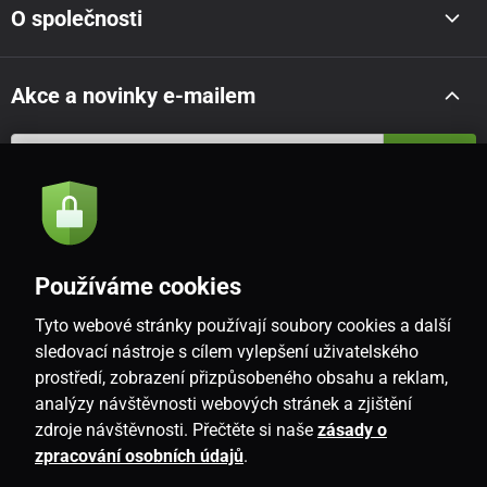
O společnosti
Akce a novinky e-mailem
Odeslat
Souhlasím se
zásadami zpracování osobních údajů
Používáme cookies
Tyto webové stránky používají soubory cookies a další
CZ
sledovací nástroje s cílem vylepšení uživatelského
prostředí, zobrazení přizpůsobeného obsahu a reklam,
analýzy návštěvnosti webových stránek a zjištění
zdroje návštěvnosti. Přečtěte si naše
zásady o
zpracování osobních údajů
.