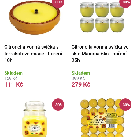
-30%
-30%
Citronella vonná svíčka v
Citronella vonná svíčka ve
terrakotové misce - hoření
skle Maiorca 6ks - hoření
10h
25h
Skladem
Skladem
159 Kč
399 Kč
111 Kč
279 Kč
-30%
-30%