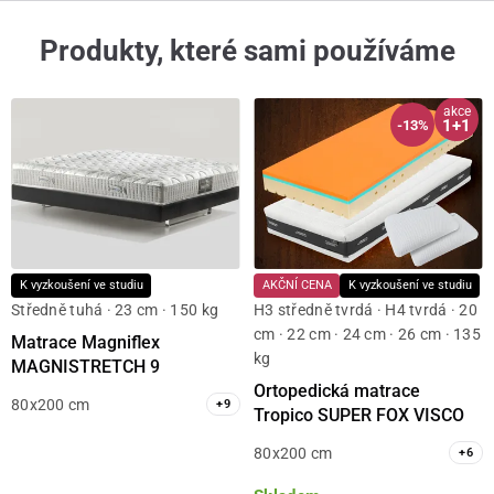
Produkty, které sami používáme
akce
1+1
-13%
K vyzkoušení ve studiu
AKČNÍ CENA
K vyzkoušení ve studiu
Středně tuhá · 23 cm · 150 kg
H3 středně tvrdá · H4 tvrdá · 20
cm · 22 cm · 24 cm · 26 cm · 135
Matrace Magniflex
kg
MAGNISTRETCH 9
Ortopedická matrace
80x200 cm
+
9
Tropico SUPER FOX VISCO
80x200 cm
+
6