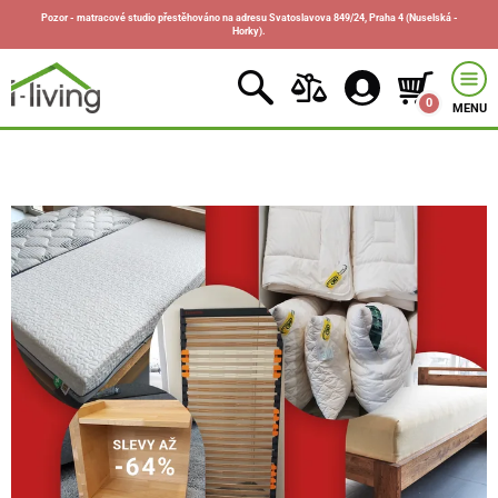
Pozor - matracové studio přestěhováno na adresu Svatoslavova 849/24, Praha 4 (Nuselská -
Horky).
0
MENU