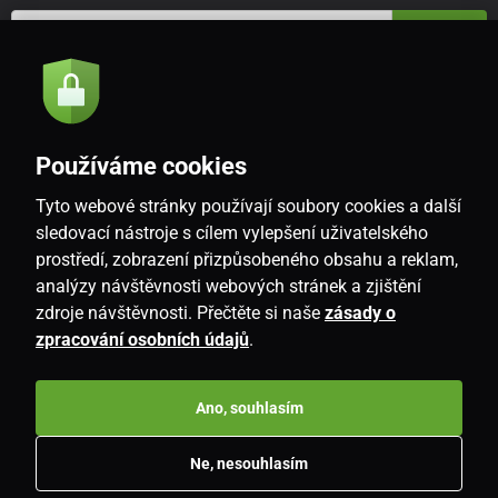
Odeslat
Souhlasím se
zásadami zpracování osobních údajů
Používáme cookies
Tyto webové stránky používají soubory cookies a další
CZ
sledovací nástroje s cílem vylepšení uživatelského
prostředí, zobrazení přizpůsobeného obsahu a reklam,
analýzy návštěvnosti webových stránek a zjištění
zdroje návštěvnosti. Přečtěte si naše
zásady o
zpracování osobních údajů
.
Ano, souhlasím
Copyright © 2026
www.i-living.cz
. Všechna práva vyhrazena.
Ne, nesouhlasím
E-shop vytvořila
SIMPLIA.cz